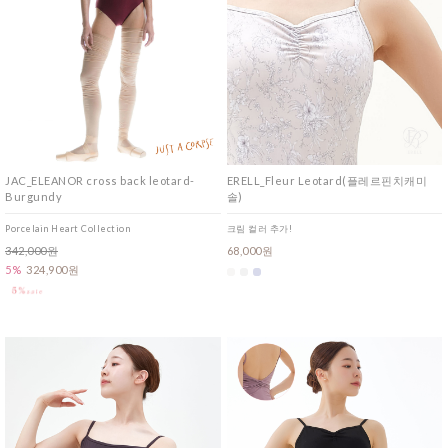
JAC_ELEANOR cross back leotard-
ERELL_Fleur Leotard(플레르핀치캐미
Burgundy
솔)
Porcelain Heart Collection
크림 컬러 추가!
342,000원
68,000원
5%
324,900원