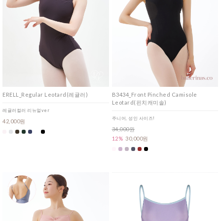
ERELL_Regular Leotard(레귤러)
B3434_Front Pinched Camisole
Leotard(핀치캐미솔)
레귤러컬러 리뉴얼ver
주니어, 성인 사이즈!
42,000원
34,000원
12%
30,000원