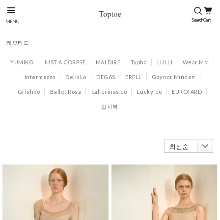
레오타드
YUMIKO
JUST A CORPSE
MALDIRE
Typha
LULLI
Wear Moi
Intermezzo
DellaLo
DEGAS
ERELL
Gaynor Minden
Grishko
Ballet Rosa
ballerinas.co
Luckyleo
EUROTARD
입시복