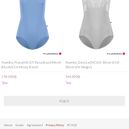
Yumiko_Fiona(HC)(T-Paradise)(Mesh
Yumiko_Denise(HC)(N-Silver)(CV-
Blush)(CV-Misty Rose)
Silver)(N-Magic)
158,000원
164,000원
더보기
About
Guide
Agreement
Privacy Policy
PC 버전