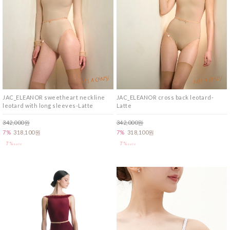
JAC_ELEANOR sweetheart neckline
JAC_ELEANOR cross back leotard-
leotard with long sleeves-Latte
Latte
342,000원
342,000원
7%
318,100원
7%
318,100원