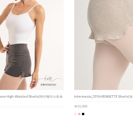
 Loose High-Waisted Shorts(하이웨이스트숏
Intermezzo_5576 HENRIETTE Shorts(
￦51,000