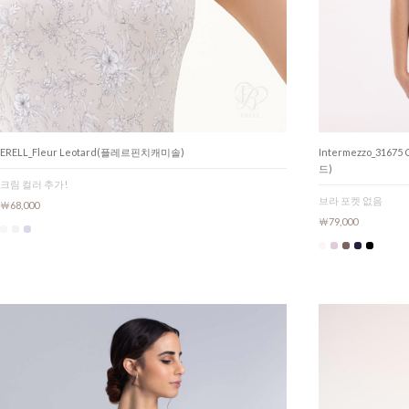
Intermezzo_3167
ERELL_Fleur Leotard(플레르핀치캐미솔)
드)
크림 컬러 추가!
브라 포켓 없음
￦68,000
￦79,000