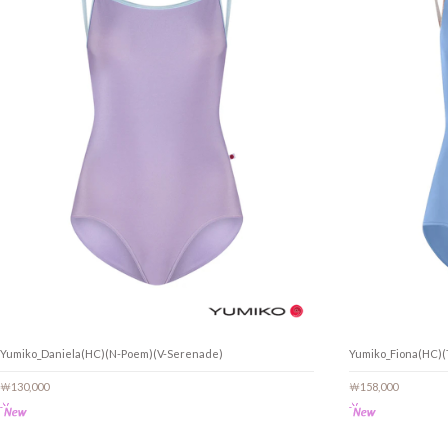
Yumiko_Daniela(HC)(N-Poem)(V-Serenade)
Yumiko_Fiona(HC)(
￦130,000
￦158,000