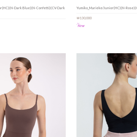
or(HC)(N-Dark Blue)(N-Confetti)(CV-Dark
Yumiko_Marieke/Junior(HC)(N-Rose)(
￦130,000