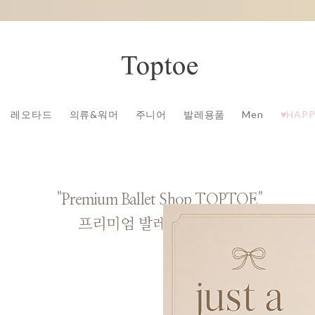
레오타드
의류&워머
주니어
발레용품
Men
♥HAPP
"Premium Ballet Shop TOPTOE"
프리미엄 발레용품 전문점