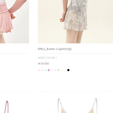
ERELL_Butter Cup(버터컵)
NEW COLOR~!
￦30,000