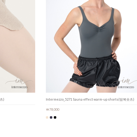
숏츠)
Intermezzo_5271 Sauna effect warm-up shorts(땀복숏츠)
￦78,000