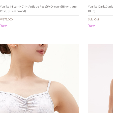
Yumiko_Micah(HC)(N-Antique Rose)(V-Dreamy)(N-Antique
Yumiko_Daria/Juni
Rose)(N-Rosewood)
Blue)
￦178,000
Sold Out