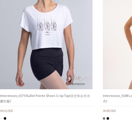
Intermezzo_6575 Ballet Pointe Shoes Crop Top(포인트슈즈크
Intermezzo_5188
롭반팔)
츠)
￦62,000
￦48,000