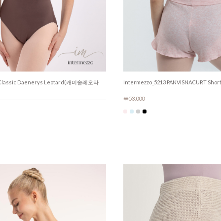
5 Classic Daenerys Leotard(캐미솔레오타
Intermezzo_5213 PANVISNACURT Sh
￦53,000