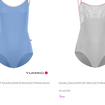
T-Paradise)(Mesh Blush)(CV-Misty Rose)
Yumiko_Denise(HC)(N-Silver)(CV-Silv
￦164,000