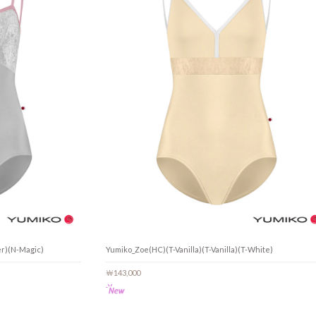
er)(N-Magic)
Yumiko_Zoe(HC)(T-Vanilla)(T-Vanilla)(T-White)
￦143,000