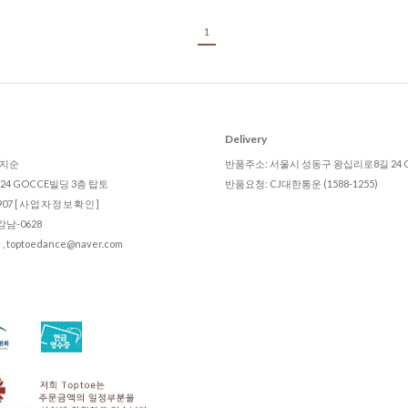
1
Delivery
 임지순
반품주소: 서울시 성동구 왕십리로8길 24 
4 GOCCE빌딩 3층 탑토
반품요청: CJ대한통운 (1588-1255)
907
[사업자정보확인]
남-0628
ptoedance@naver.com