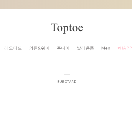
레오타드
의류&워머
주니어
발레용품
Men
♥HAPP
EUROTARD