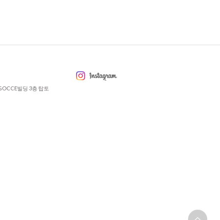
GOCCE빌딩 3층 탑토