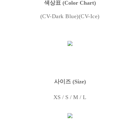
색상표
(Color Chart)
(CV-Dark Blue)(CV-Ice)
사이즈
(Size)
XS / S / M / L