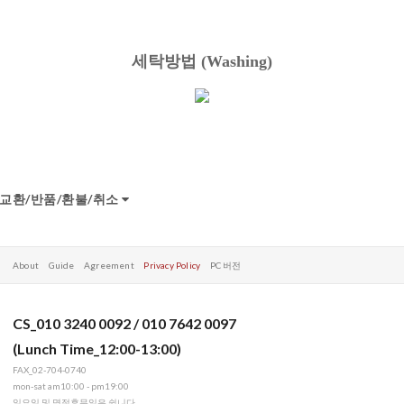
세탁방법
(Washing)
교환/반품/환불/취소
About
Guide
Agreement
Privacy Policy
PC 버전
CS_010 3240 0092 / 010 7642 0097
(Lunch Time_12:00-13:00)
FAX_02-704-0740
mon-sat am10:00 - pm19:00
일요일 및 명절휴무일은 쉽니다.