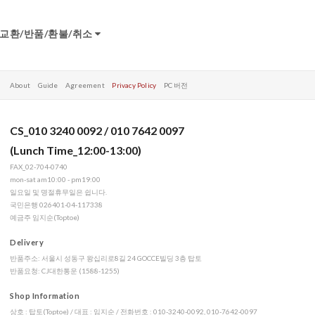
교환/반품/환불/취소
About
Guide
Agreement
Privacy Policy
PC 버전
CS_010 3240 0092 / 010 7642 0097
(Lunch Time_12:00-13:00)
FAX_02-704-0740
mon-sat am10:00 - pm19:00
일요일 및 명절휴무일은 쉽니다.
국민은행 026401-04-117338
예금주 임지순(Toptoe)
Delivery
반품주소: 서울시 성동구 왕십리로8길 24 GOCCE빌딩 3층 탑토
반품요청: CJ대한통운 (1588-1255)
Shop Information
상호 : 탑토(Toptoe) / 대표 : 임지순 / 전화번호 : 010-3240-0092, 010-7642-0097