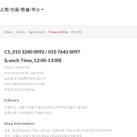
교환/반품/환불/취소
About
Guide
Agreement
Privacy Policy
PC 버전
CS_010 3240 0092 / 010 7642 0097
(Lunch Time_12:00-13:00)
FAX_02-704-0740
mon-sat am10:00 - pm19:00
일요일 및 명절휴무일은 쉽니다.
국민은행 026401-04-117338
예금주 임지순(Toptoe)
Delivery
반품주소: 서울시 성동구 왕십리로8길 24 GOCCE빌딩 3층 탑토
반품요청: CJ대한통운 (1588-1255)
Shop Information
상호 : 탑토(Toptoe) / 대표 : 임지순 / 전화번호 : 010-3240-0092, 010-7642-0097
주소 : 서울시 성동구 왕십리로8길 24 GOCCE빌딩 3층 탑토