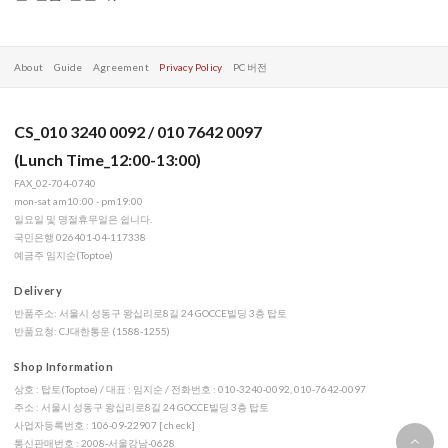
About
Guide
Agreement
Privacy Policy
PC 버전
CS_010 3240 0092 / 010 7642 0097
(Lunch Time_12:00-13:00)
FAX_02-704-0740
mon-sat am10:00 - pm19:00
일요일 및 명절휴무일은 쉽니다.
국민은행 026401-04-117338
예금주 임지순(Toptoe)
Delivery
반품주소: 서울시 성동구 왕십리로8길 24 GOCCE빌딩 3층 탑토
반품요청: CJ대한통운 (1588-1255)
Shop Information
상호 : 탑토(Toptoe) / 대표 : 임지순 / 전화번호 : 010-3240-0092, 010-7642-0097
주소 : 서울시 성동구 왕십리로8길 24 GOCCE빌딩 3층 탑토
사업자등록번호 : 106-09-22907
[check]
통신판매번호 : 2008-서울강남-0628