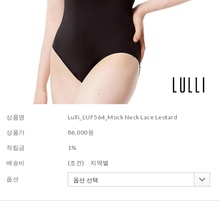
상품명
Lulli_LUF564_Mock Neck Lace Leotard
상품가
86,000
원
적립금
1%
배송비
(조건)
지역별
옵션