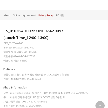
About
Guide
Agreement
Privacy Policy
PC 버전
CS_010 3240 0092 / 010 7642 0097
(Lunch Time_12:00-13:00)
FAX_02-704-0740
mon-sat am10:00 - pm19:00
일요일 및 명절휴무일은 쉽니다.
국민은행 026401-04-117338
예금주 임지순(Toptoe)
Delivery
반품주소: 서울시 성동구 왕십리로8길 24 GOCCE빌딩 3층 탑토
반품요청: CJ대한통운 (1588-1255)
Shop Information
상호 : 탑토(Toptoe) / 대표 : 임지순 / 전화번호 : 010-3240-0092, 010-7642-0097
주소 : 서울시 성동구 왕십리로8길 24 GOCCE빌딩 3층 탑토
사업자등록번호 : 106-09-22907
[check]
통신판매번호 : 2008-서울강남-0628