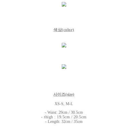
색상
(color)
사이즈
(size)
XS-S, M-L
- Waist: 29cm / 30.5cm
- thigh : 19.5cm / 20.5cm
- Length: 32cm / 35cm