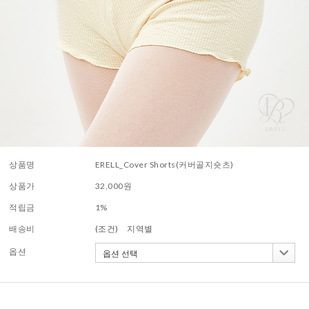
상품명
ERELL_Cover Shorts(커버골지숏츠)
상품가
32,000
원
적립금
1%
배송비
(조건)
지역별
옵션