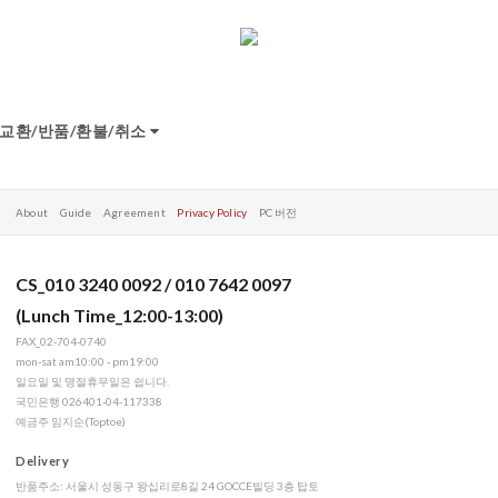
교환/반품/환불/취소
About
Guide
Agreement
Privacy Policy
PC 버전
CS_010 3240 0092 / 010 7642 0097
(Lunch Time_12:00-13:00)
FAX_02-704-0740
mon-sat am10:00 - pm19:00
일요일 및 명절휴무일은 쉽니다.
국민은행 026401-04-117338
예금주 임지순(Toptoe)
Delivery
반품주소: 서울시 성동구 왕십리로8길 24 GOCCE빌딩 3층 탑토