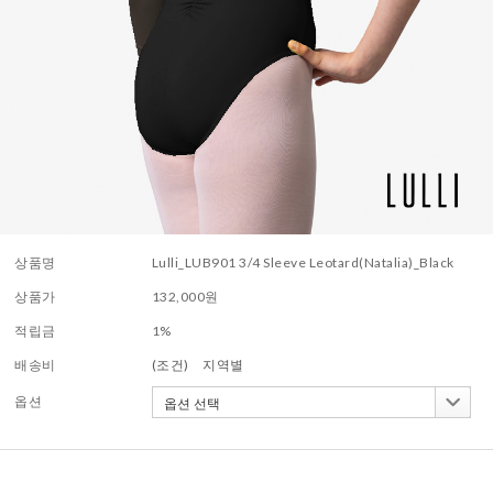
상품명
Lulli_LUB901 3/4 Sleeve Leotard(Natalia)_Black
상품가
132,000
원
적립금
1%
배송비
(조건)
지역별
옵션