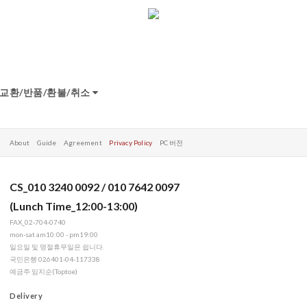
교환/반품/환불/취소
About
Guide
Agreement
Privacy Policy
PC 버전
CS_010 3240 0092 / 010 7642 0097
(Lunch Time_12:00-13:00)
FAX_02-704-0740
mon-sat am10:00 - pm19:00
일요일 및 명절휴무일은 쉽니다.
국민은행 026401-04-117338
예금주 임지순(Toptoe)
Delivery