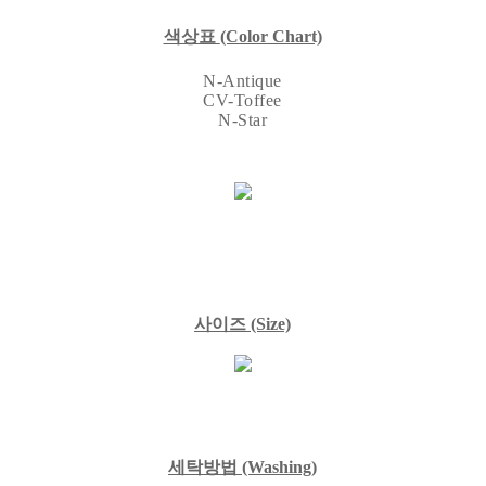
색상표
(Color Chart)
N-Antique
CV-Toffee
N-Star
사이즈
(Size)
세탁방법
(Washing)