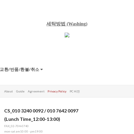
세탁방법
(Washing)
교환/반품/환불/취소
About
Guide
Agreement
Privacy Policy
PC 버전
CS_010 3240 0092 / 010 7642 0097
(Lunch Time_12:00-13:00)
FAX_02-704-0740
mon-sat am10:00 - pm19:00