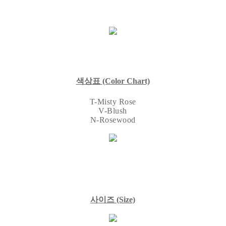
색상표
(Color Chart)
T-Misty Rose
V-Blush
N-Rosewood
사이즈
(Size)