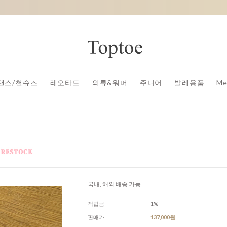
댄스/천슈즈
레오타드
의류&워머
주니어
발레용품
Me
국내, 해외 배송 가능
적립금
1%
판매가
137,000원