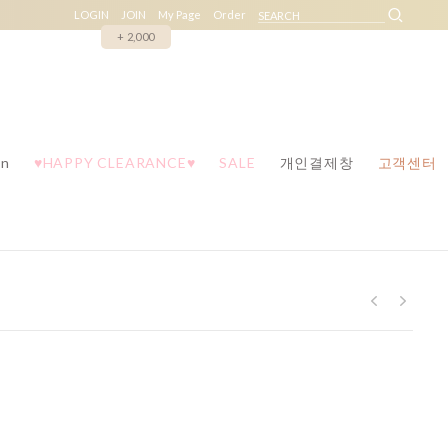
LOGIN
JOIN
My Page
Order
+ 2,000
n
♥HAPPY CLEARANCE♥
SALE
개인결제창
고객센터