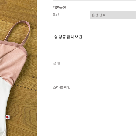
기본옵션
옵션
0
총 상품 금액
원
품절
스마트픽업