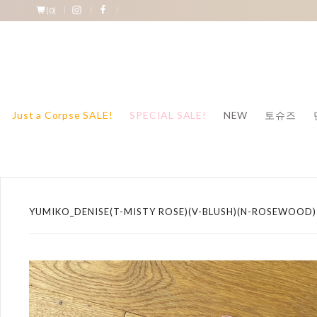
(
0
)
Just a Corpse SALE!
SPECIAL SALE!
NEW
토슈즈
YUMIKO_DENISE(T-MISTY ROSE)(V-BLUSH)(N-ROSEWOOD)