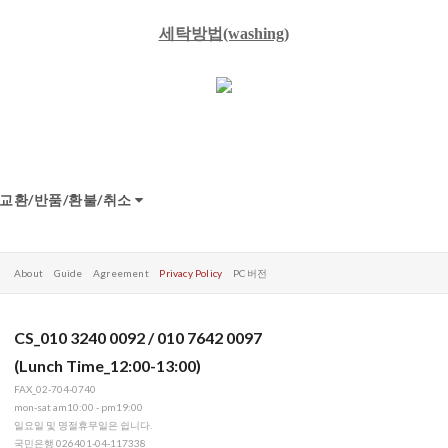
세탁방법(washing)
교환/반품/환불/취소
About
Guide
Agreement
Privacy Policy
PC 버전
CS_010 3240 0092 / 010 7642 0097
(Lunch Time_12:00-13:00)
FAX_02-704-0740
mon-sat am10:00 - pm19:00
일요일 및 명절휴무일은 쉽니다.
국민은행 026401-04-117338