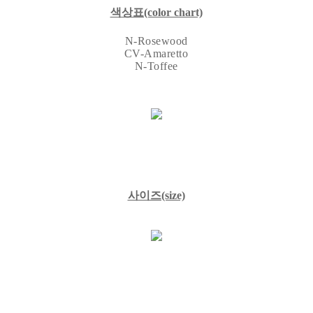
색상표(color chart)
N-Rosewood
CV-Amaretto
N-Toffee
사이즈(size)