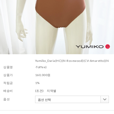
Yumiko_Daria(HC)(N-Rosewood)(CV-Amaretto)(N
상품명
-Toffee)
상품가
160,000
원
적립금
1%
배송비
(조건)
지역별
옵션