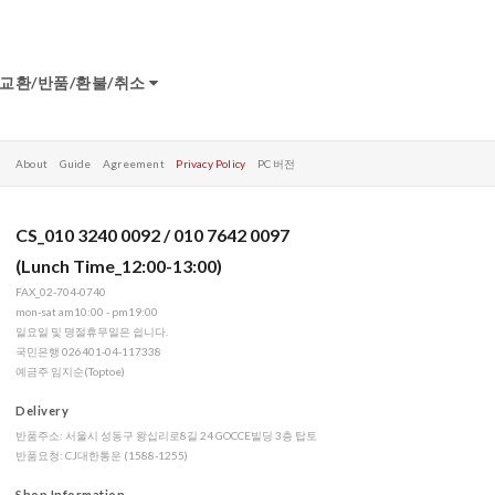
교환/반품/환불/취소
About
Guide
Agreement
Privacy Policy
PC 버전
CS_010 3240 0092 / 010 7642 0097
(Lunch Time_12:00-13:00)
FAX_02-704-0740
mon-sat am10:00 - pm19:00
일요일 및 명절휴무일은 쉽니다.
국민은행 026401-04-117338
예금주 임지순(Toptoe)
Delivery
반품주소: 서울시 성동구 왕십리로8길 24 GOCCE빌딩 3층 탑토
반품요청: CJ대한통운 (1588-1255)
Shop Information