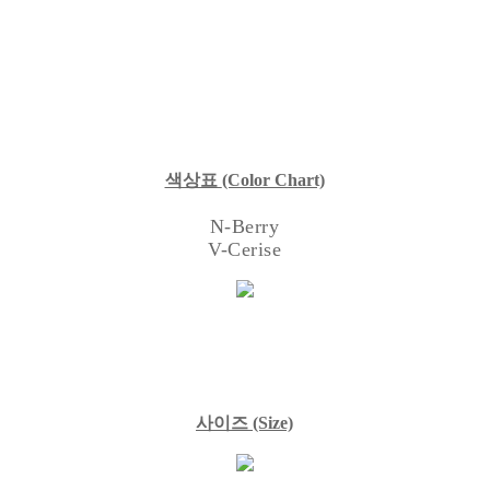
색상표
(Color Chart)
N-Berry
V-Cerise
사이즈
(Size)