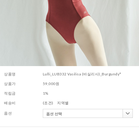
상품명
Lulli_LUB332 Vasilisa (바실리사)_Burgundy*
상품가
59,000
원
적립금
1%
배송비
(조건)
지역별
옵션