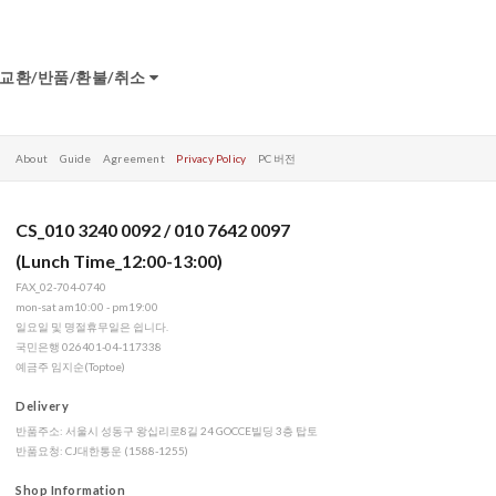
교환/반품/환불/취소
About
Guide
Agreement
Privacy Policy
PC 버전
CS_010 3240 0092 / 010 7642 0097
(Lunch Time_12:00-13:00)
FAX_02-704-0740
mon-sat am10:00 - pm19:00
일요일 및 명절휴무일은 쉽니다.
국민은행 026401-04-117338
예금주 임지순(Toptoe)
Delivery
반품주소: 서울시 성동구 왕십리로8길 24 GOCCE빌딩 3층 탑토
반품요청: CJ대한통운 (1588-1255)
Shop Information