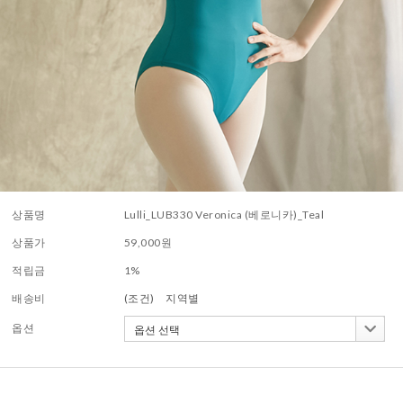
상품명
Lulli_LUB330 Veronica (베로니카)_Teal
상품가
59,000
원
적립금
1%
배송비
(조건)
지역별
옵션