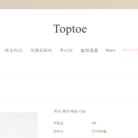
레오타드
의류&워머
주니어
발레용품
Men
♥HAPP
국내, 해외 배송 가능
적립금
1%
판매가
137,000원