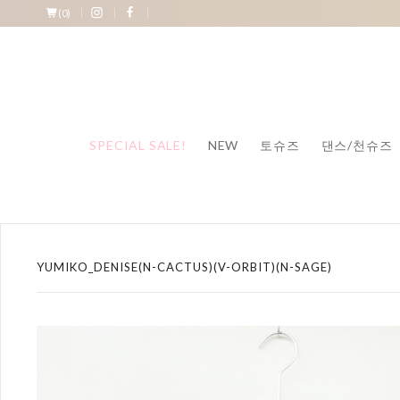
(
0
)
SPECIAL SALE!
NEW
토슈즈
댄스/천슈즈
YUMIKO_DENISE(N-CACTUS)(V-ORBIT)(N-SAGE)