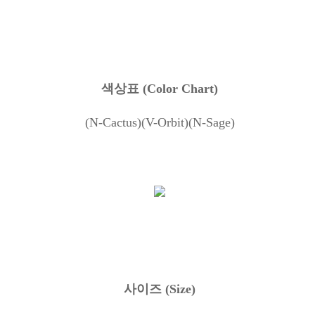
색상표
(Color Chart)
(N-Cactus)(V-Orbit)(N-Sage)
사이즈
(Size)