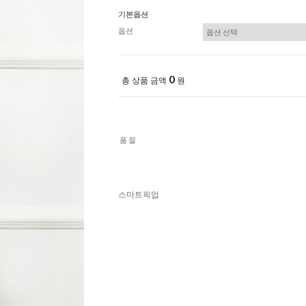
기본옵션
옵션
0
총 상품 금액
원
품절
스마트픽업