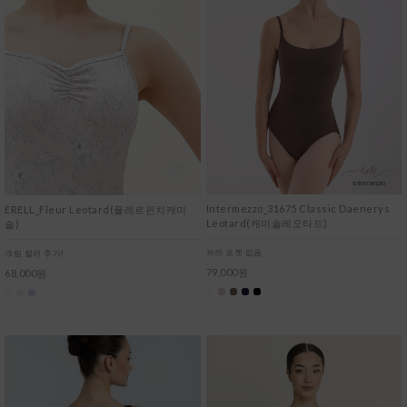
Intermezzo_31675 Classic Daenerys
ERELL_Fleur Leotard(플레르핀치캐미
Leotard(캐미솔레오타드)
솔)
브라 포켓 없음
크림 컬러 추가!
79,000원
68,000원