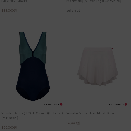
Black)(V-Black)
Moontide)(N-Sterling)(CV-White)
138,000원
sold out
Yumiko_Alicia(HC)(T-Cosmo)(N-Frost)
Yumiko_Viola skirt-Mesh Rose
(V-Pisces)
86,000원
130,000원