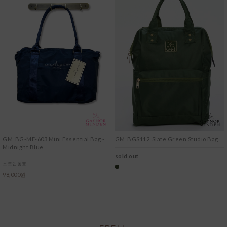
GM_BG-ME-603 Mini Essential Bag -
GM_BGS112_Slate Green Studio Bag
Midnight Blue
sold out
스트랩동봉
98,000원