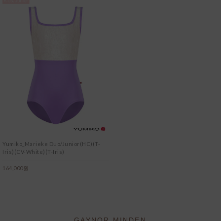
Yumiko_Marieke Duo/Junior(HC)(T-
Iris)(CV-White)(T-Iris)
164,000원
GAYNOR MINDEN