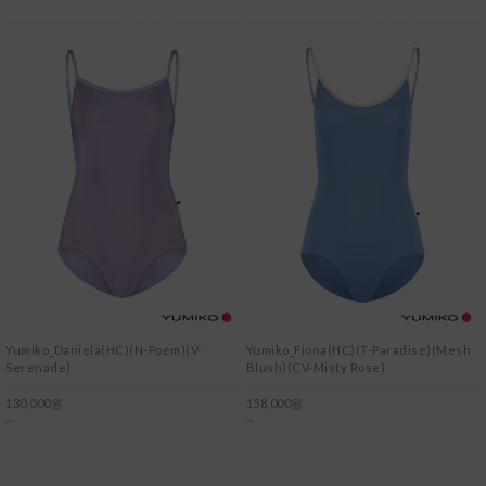
Yumiko_Daniela(HC)(N-Poem)(V-
Yumiko_Fiona(HC)(T-Paradise)(Mesh
Serenade)
Blush)(CV-Misty Rose)
130,000원
158,000원