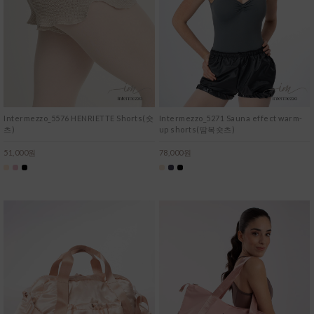
Intermezzo_5576 HENRIETTE Shorts(숏
Intermezzo_5271 Sauna effect warm-
츠)
up shorts(땀복숏츠)
51,000원
78,000원