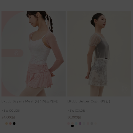
ERELL_Sayers Mesh(세이어스 메쉬)
ERELL_Butter Cup(버터컵)
NEW COLOR!
NEW COLOR~!
24,000원
30,000원