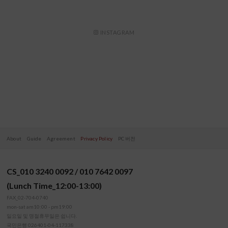
INSTAGRAM
About
Guide
Agreement
Privacy Policy
PC 버전
CS_010 3240 0092 / 010 7642 0097
(Lunch Time_12:00-13:00)
FAX_02-704-0740
mon-sat am10:00 - pm19:00
일요일 및 명절휴무일은 쉽니다.
국민은행 026401-04-117338