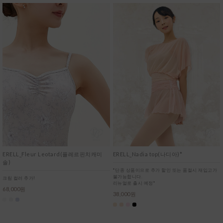
ERELL_Fleur Leotard(플레르핀치캐미
ERELL_Nadia top(나디아)*
솔)
*단종 상품이므로 추가 할인 또는 품절시 재입고가
불가능합니다.
크림 컬러 추가!
리뉴얼로 출시 예정*
68,000원
38,000원