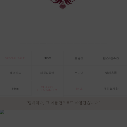
SPECIAL SALE!
NEW
토슈즈
댄스/천슈즈
레오타드
의류&워머
주니어
발레용품
♥HAPPY
Men
SALE
개인결제창
CLEARANCE♥
"발레리나, 그 이름만으로도 아름답습니다."