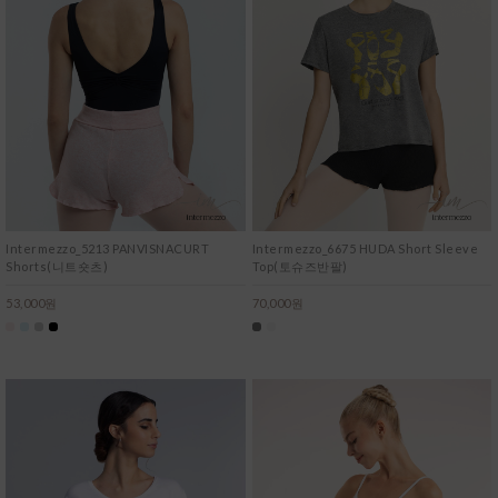
Intermezzo_5213 PANVISNACURT
Intermezzo_6675 HUDA Short Sleeve
Shorts(니트숏츠)
Top(토슈즈반팔)
53,000원
70,000원