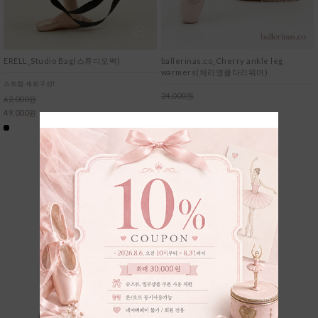
ballerinas.co_Cherry ankle leg
ERELL_Studio Bag(스튜디오백)
warmers(체리앵클다리워머)
스트랩 세트구성!
24,000원
62,000원
21,600원
49,000원