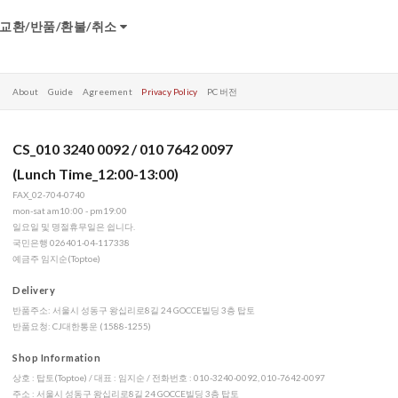
교환/반품/환불/취소
About
Guide
Agreement
Privacy Policy
PC 버전
CS_010 3240 0092 / 010 7642 0097
(Lunch Time_12:00-13:00)
FAX_02-704-0740
mon-sat am10:00 - pm19:00
일요일 및 명절휴무일은 쉽니다.
국민은행 026401-04-117338
예금주 임지순(Toptoe)
Delivery
반품주소: 서울시 성동구 왕십리로8길 24 GOCCE빌딩 3층 탑토
반품요청: CJ대한통운 (1588-1255)
Shop Information
상호 : 탑토(Toptoe) / 대표 : 임지순 / 전화번호 : 010-3240-0092, 010-7642-0097
주소 : 서울시 성동구 왕십리로8길 24 GOCCE빌딩 3층 탑토