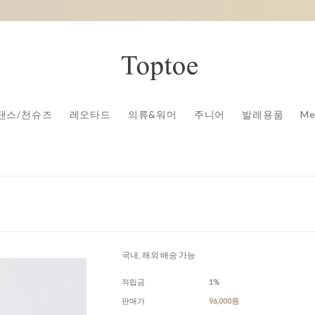
댄스/천슈즈
레오타드
의류&워머
주니어
발레용품
Me
국내, 해외 배송 가능
적립금
1%
판매가
96,000원