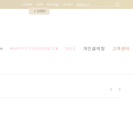
LOGIN
JOIN
My Page
Order
+ 2,000
n
♥HAPPY CLEARANCE♥
SALE
개인결제창
고객센터