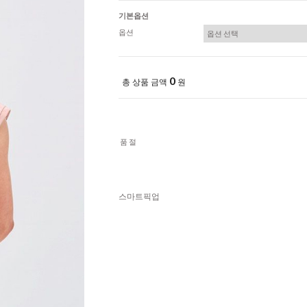
기본옵션
옵션
0
총 상품 금액
원
품절
스마트픽업