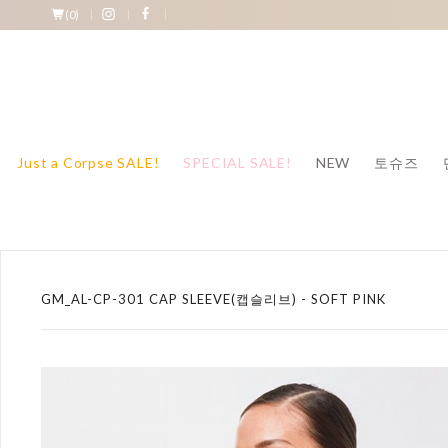
(
0
)
Just a Corpse SALE!
SPECIAL SALE!
NEW
토슈즈
GM_AL-CP-301 CAP SLEEVE(캡슬리브) - SOFT PINK