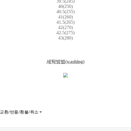
39.5(245)
40(250)
40.5(255)
41(260)
41.5(265)
42(270)
42.5(275)
43(280)
세탁방법(w
ashing)
교환/반품/환불/취소