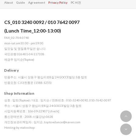
About
Guide
Agreement
Privacy Policy
PC 버전
CS_010 3240 0092 / 010 7642 0097
(Lunch Time_12:00-13:00)
FAX_02-704-0740
mon-sat am10:00 - pm19:00
일요일 및 명절휴무일은 쉽니다.
국민은행 026401-04-117338
예금주 임지순(Toptoe)
Delivery
반품주소: 서울시 성동구 왕십리로8길 24 GOCCE빌딩 3층 탑토
반품요청: CJ대한통운 (1588-1255)
Shop Information
상호 : 탑토(Toptoe) / 대표 : 임지순 / 전화번호 : 010-3240-0092, 010-7642-0097
주소 : 서울시 성동구 왕십리로8길 24 GOCCE빌딩 3층 탑토
사업자등록번호 : 106-09-22907
[check]
통신판매번호 : 2008-서울강남-0628
개인정보관리책임자 : 임지순,
toptoedance@naver.com
Hosting by makeshop