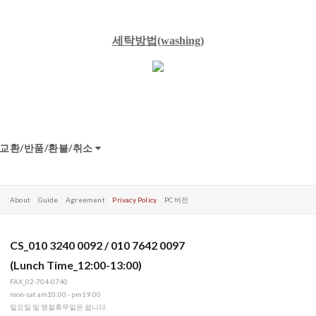
세탁방법
(washing)
교환/반품/환불/취소
About
Guide
Agreement
Privacy Policy
PC 버전
CS_010 3240 0092 / 010 7642 0097
(Lunch Time_12:00-13:00)
FAX_02-704-0740
mon-sat am10:00 - pm19:00
일요일 및 명절휴무일은 쉽니다.