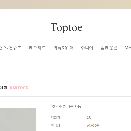
댄스/천슈즈
레오타드
의류&워머
주니어
발레용품
Me
숄더탑)
국내, 해외 배송 가능
적립금
1%
판매가
64,000원