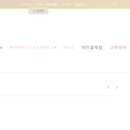
LOGIN
JOIN
My Page
Order
+ 2,000
n
♥HAPPY CLEARANCE♥
SALE
개인결제창
고객센터