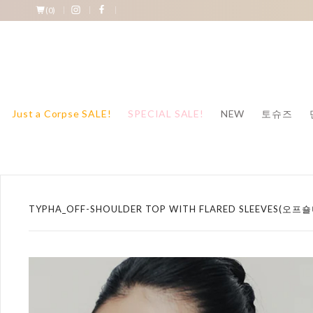
(
0
)
Just a Corpse SALE!
SPECIAL SALE!
NEW
토슈즈
TYPHA_OFF-SHOULDER TOP WITH FLARED SLEEVES(오프