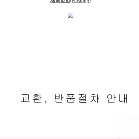
세탁방법
(washing)