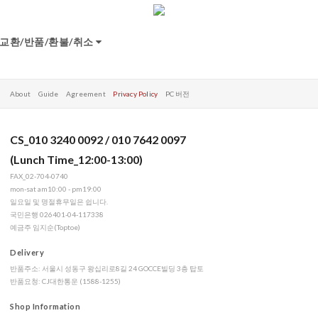
교환/반품/환불/취소
About
Guide
Agreement
Privacy Policy
PC 버전
CS_010 3240 0092 / 010 7642 0097
(Lunch Time_12:00-13:00)
FAX_02-704-0740
mon-sat am10:00 - pm19:00
일요일 및 명절휴무일은 쉽니다.
국민은행 026401-04-117338
예금주 임지순(Toptoe)
Delivery
반품주소: 서울시 성동구 왕십리로8길 24 GOCCE빌딩 3층 탑토
반품요청: CJ대한통운 (1588-1255)
Shop Information