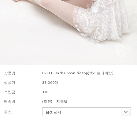
상품명
ERELL_Back ribbon-tie top(백리본타이탑)
상품가
38,000
원
적립금
1%
배송비
(조건)
지역별
옵션