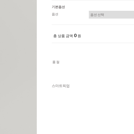
기본옵션
옵션
0
총 상품 금액
원
품절
스마트픽업