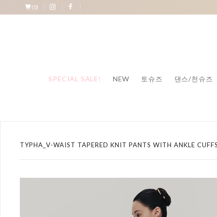
(
0
)
SPECIAL SALE!
NEW
토슈즈
댄스/천슈즈
TYPHA_V-WAIST TAPERED KNIT PANTS WITH ANKLE 