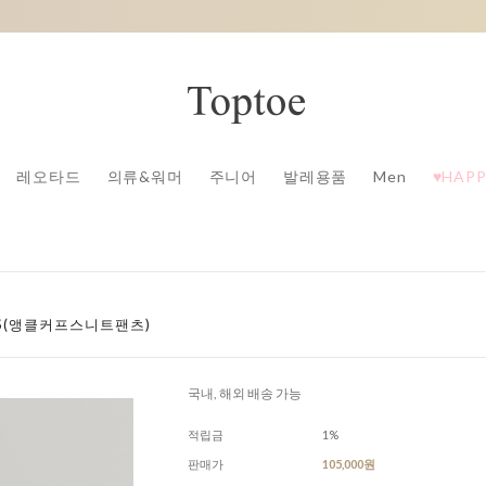
레오타드
의류&워머
주니어
발레용품
Men
♥HAPP
CUFFS(앵클커프스니트팬츠)
국내, 해외 배송 가능
적립금
1%
판매가
105,000원