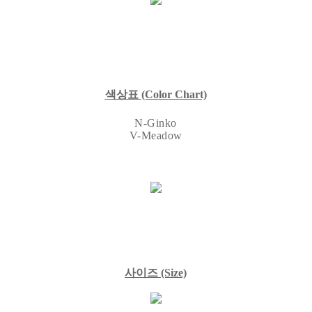
색상표
(Color Chart)
N-Ginko
V-Meadow
사이즈
(Size)