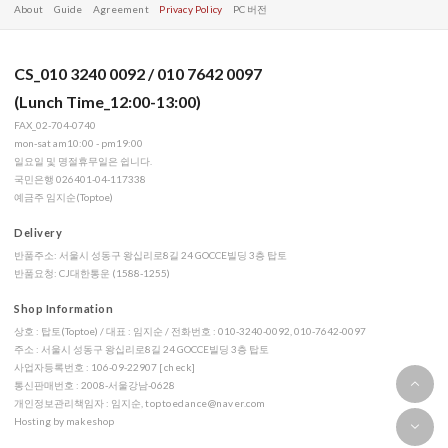
About
Guide
Agreement
Privacy Policy
PC 버전
CS_010 3240 0092 / 010 7642 0097
(Lunch Time_12:00-13:00)
FAX_02-704-0740
mon-sat am10:00 - pm19:00
일요일 및 명절휴무일은 쉽니다.
국민은행 026401-04-117338
예금주 임지순(Toptoe)
Delivery
반품주소: 서울시 성동구 왕십리로8길 24 GOCCE빌딩 3층 탑토
반품요청: CJ대한통운 (1588-1255)
Shop Information
상호 : 탑토(Toptoe) / 대표 : 임지순 / 전화번호 : 010-3240-0092, 010-7642-0097
주소 : 서울시 성동구 왕십리로8길 24 GOCCE빌딩 3층 탑토
사업자등록번호 : 106-09-22907
[check]
통신판매번호 : 2008-서울강남-0628
개인정보관리책임자 : 임지순,
toptoedance@naver.com
Hosting by makeshop