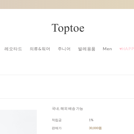
레오타드
의류&워머
주니어
발레용품
Men
♥HAPP
국내, 해외 배송 가능
적립금
1%
판매가
30,000원