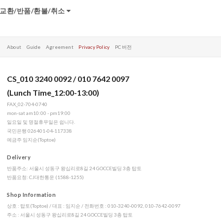
교환/반품/환불/취소
About
Guide
Agreement
Privacy Policy
PC 버전
CS_010 3240 0092 / 010 7642 0097
(Lunch Time_12:00-13:00)
FAX_02-704-0740
mon-sat am10:00 - pm19:00
일요일 및 명절휴무일은 쉽니다.
국민은행 026401-04-117338
예금주 임지순(Toptoe)
Delivery
반품주소: 서울시 성동구 왕십리로8길 24 GOCCE빌딩 3층 탑토
반품요청: CJ대한통운 (1588-1255)
Shop Information
상호 : 탑토(Toptoe) / 대표 : 임지순 / 전화번호 : 010-3240-0092, 010-7642-0097
주소 : 서울시 성동구 왕십리로8길 24 GOCCE빌딩 3층 탑토