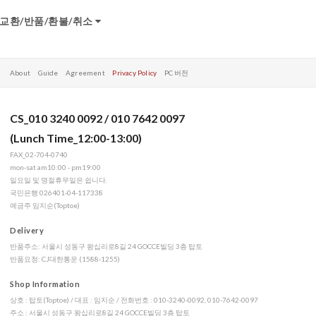
교환/반품/환불/취소
About
Guide
Agreement
Privacy Policy
PC 버전
CS_010 3240 0092 / 010 7642 0097
(Lunch Time_12:00-13:00)
FAX_02-704-0740
mon-sat am10:00 - pm19:00
일요일 및 명절휴무일은 쉽니다.
국민은행 026401-04-117338
예금주 임지순(Toptoe)
Delivery
반품주소: 서울시 성동구 왕십리로8길 24 GOCCE빌딩 3층 탑토
반품요청: CJ대한통운 (1588-1255)
Shop Information
상호 : 탑토(Toptoe) / 대표 : 임지순 / 전화번호 : 010-3240-0092, 010-7642-0097
주소 : 서울시 성동구 왕십리로8길 24 GOCCE빌딩 3층 탑토