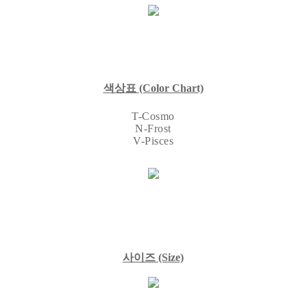
색상표
(Color Chart)
T-Cosmo
N-Frost
V-Pisces
사이즈
(Size)