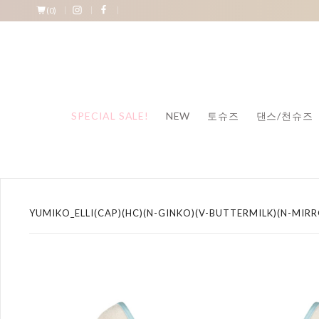
(
0
)
SPECIAL SALE!
NEW
토슈즈
댄스/천슈즈
YUMIKO_ELLI(CAP)(HC)(N-GINKO)(V-BUTTERMILK)(N-MIRR