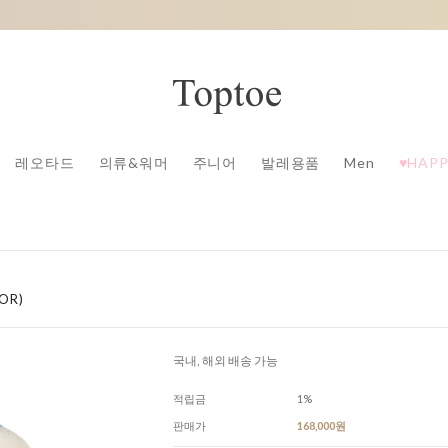
레오타드
의류&워머
주니어
발레용품
Men
♥HAPP
OR)
국내, 해외 배송 가능
적립금
1%
판매가
168,000원