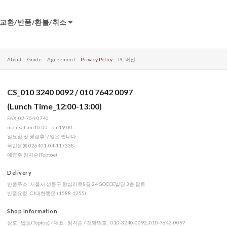
교환/반품/환불/취소
About
Guide
Agreement
Privacy Policy
PC 버전
CS_010 3240 0092 / 010 7642 0097
(Lunch Time_12:00-13:00)
FAX_02-704-0740
mon-sat am10:00 - pm19:00
일요일 및 명절휴무일은 쉽니다.
국민은행 026401-04-117338
예금주 임지순(Toptoe)
Delivery
반품주소: 서울시 성동구 왕십리로8길 24 GOCCE빌딩 3층 탑토
반품요청: CJ대한통운 (1588-1255)
Shop Information
상호 : 탑토(Toptoe) / 대표 : 임지순 / 전화번호 : 010-3240-0092, 010-7642-0097