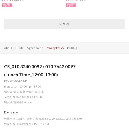
더보기
About
Guide
Agreement
Privacy Policy
PC 버전
CS_010 3240 0092 / 010 7642 0097
(Lunch Time_12:00-13:00)
FAX_02-704-0740
mon-sat am10:00 - pm19:00
일요일 및 명절휴무일은 쉽니다.
국민은행 026401-04-117338
예금주 임지순(Toptoe)
Delivery
반품주소: 서울시 성동구 왕십리로8길 24 GOCCE빌딩 3층 탑토
반품요청: CJ대한통운 (1588-1255)