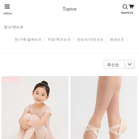
댄스/천슈즈
천/가죽 발레슈즈
티칭/재즈슈즈
반슈즈/모던슈즈
패션슈즈