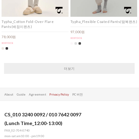
Typha_Cotton Fold-Over Flare
Typha_Flexible Coated Pants(땀복팬츠)
Pants(배접이팬츠)
97,000원
78,000원
더보기
About
Guide
Agreement
Privacy Policy
PC 버전
CS_010 3240 0092 / 010 7642 0097
(Lunch Time_12:00-13:00)
FAX_02-704-0740
mon-sat am10:00 - pm19:00