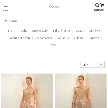
7부/긴바지
Erell
Typha
Intermezzo
Ballerinas.co
Degas
Grishko
Gaynor Minden
Just a corpse
Grishko
Yumiko
Capezio
기타