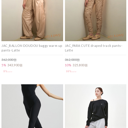
JAC_BALLON DOUDOU baggy warm up
JAC_PARA CUTE draped track pants-
pants-Latte
Latte
362,000원
362,000원
5%
343,900원
10%
325,800원