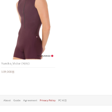
Yumiko_Victor (빅터)
109,000원
About
Guide
Agreement
Privacy Policy
PC 버전