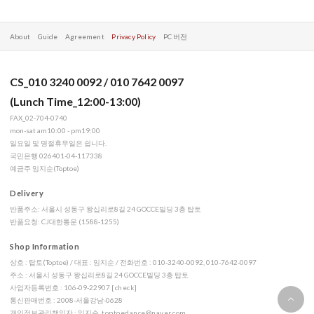
About
Guide
Agreement
Privacy Policy
PC 버전
CS_010 3240 0092 / 010 7642 0097
(Lunch Time_12:00-13:00)
FAX_02-704-0740
mon-sat am10:00 - pm19:00
일요일 및 명절휴무일은 쉽니다.
국민은행 026401-04-117338
예금주 임지순(Toptoe)
Delivery
반품주소: 서울시 성동구 왕십리로8길 24 GOCCE빌딩 3층 탑토
반품요청: CJ대한통운 (1588-1255)
Shop Information
상호 : 탑토(Toptoe) / 대표 : 임지순 / 전화번호 : 010-3240-0092, 010-7642-0097
주소 : 서울시 성동구 왕십리로8길 24 GOCCE빌딩 3층 탑토
사업자등록번호 : 106-09-22907
[check]
통신판매번호 : 2008-서울강남-0628
개인정보관리책임자 : 임지순,
toptoedance@naver.com