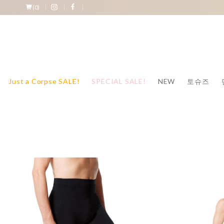
(
0
)
Just a Corpse SALE!
SPECIAL SALE!
NEW
토슈즈