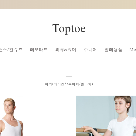
댄스/천슈즈
레오타드
의류&워머
주니어
발레용품
Me
하의(타이즈/7부바지/반바지)