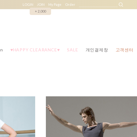
LOGIN
JOIN
My Page
Order
+ 2,000
n
♥HAPPY CLEARANCE♥
SALE
개인결제창
고객센터