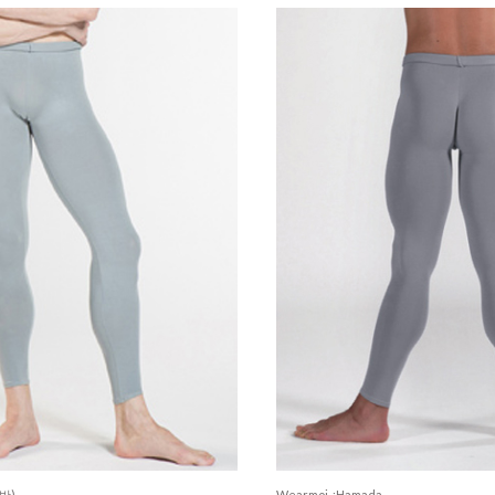
알반)
Wearmoi_:Hamada