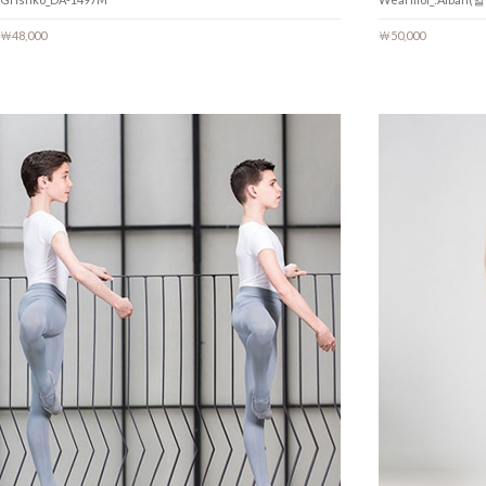
￦48,000
￦50,000