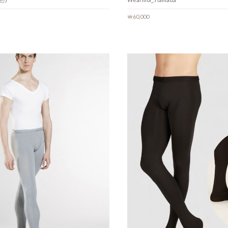
￦60,000