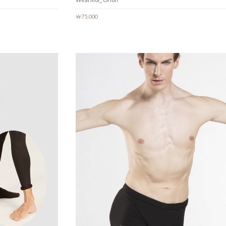
￦75,000