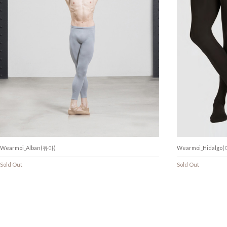
Wearmoi_Alban(유아)
Wearmoi_Hidalgo
Sold Out
Sold Out