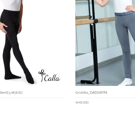
orbert(노베르트)
Grishko_:DAD1497M
￦48,000