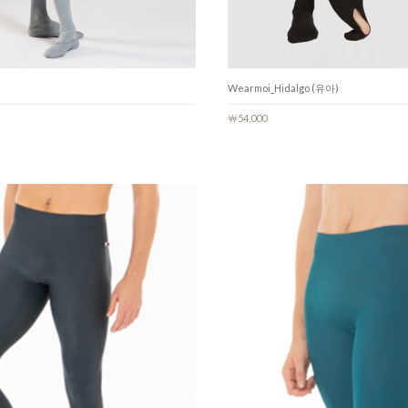
Wearmoi_Hidalgo (유아)
￦54,000