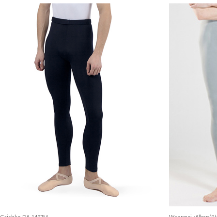
Grishko_DA-1497M
Wearmoi_:Alban(