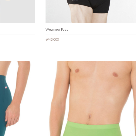
Wearmoi_Paco
￦43,000