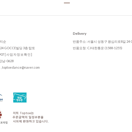
Delivery
 임지순
반품주소: 서울시 성동구 왕십리로8길 24 
4 GOCCE빌딩 3층 탑토
반품요청: CJ대한통운 (1588-1255)
907
[사업자정보확인]
남-0628
ptoedance@naver.com