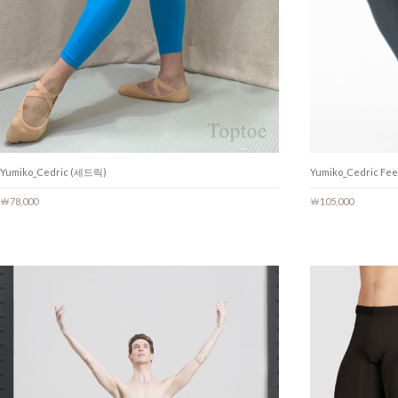
Yumiko_Cedric (세드릭)
Yumiko_Cedric Fe
￦78,000
￦105,000