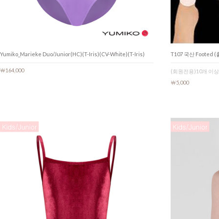
Yumiko_Marieke Duo/Junior(HC)(T-Iris)(CV-White)(T-Iris)
T107 국산 Footed
￦164,000
(회원전용)10개 이상
￦5,000