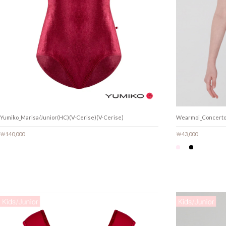
Yumiko_Marisa/Junior(HC)(V-Cerise)(V-Cerise)
Wearmoi_Conce
￦140,000
￦43,000