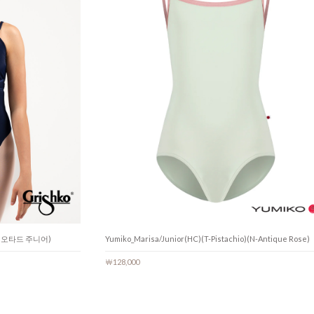
바 레오타드 주니어)
Yumiko_Marisa/Junior(HC)(T-Pistachio)(N-Antique Rose)
￦128,000