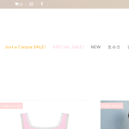
(
0
)
Just a Corpse SALE!
SPECIAL SALE!
NEW
토슈즈