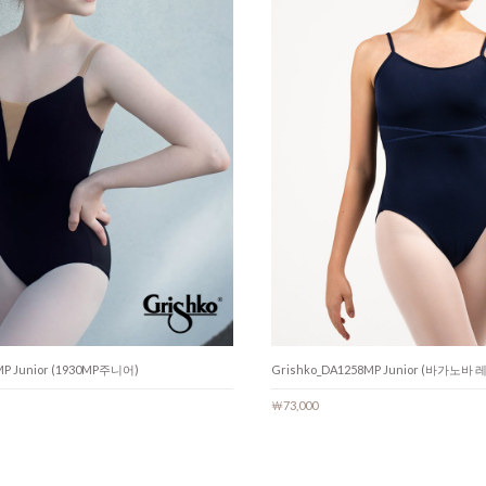
MP Junior (1930MP주니어)
Grishko_DA1258MP Junior (바가노
￦73,000