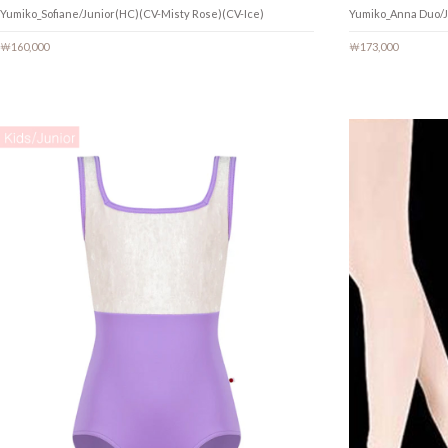
Yumiko_Sofiane/Junior(HC)(CV-Misty Rose)(CV-Ice)
Yumiko_Anna Duo/J
￦160,000
￦173,000