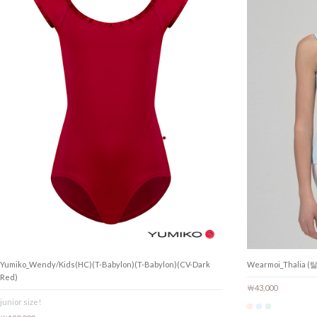
Yumiko_Wendy/Kids(HC)(T-Babylon)(T-Babylon)(CV-Dark
Wearmoi_Thalia 
Red)
￦43,000
junior size!