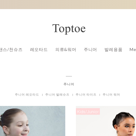
댄스/천슈즈
레오타드
의류&워머
주니어
발레용품
Me
주니어
주니어 레오타드
주니어 발레슈즈
주니어 타이즈
주니어 워머