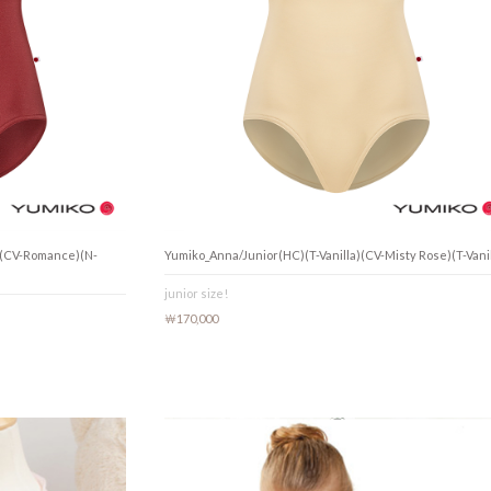
)(CV-Romance)(N-
Yumiko_Anna/Junior(HC)(T-Vanilla)(CV-Misty Rose)(T-Vanil
junior size!
￦170,000