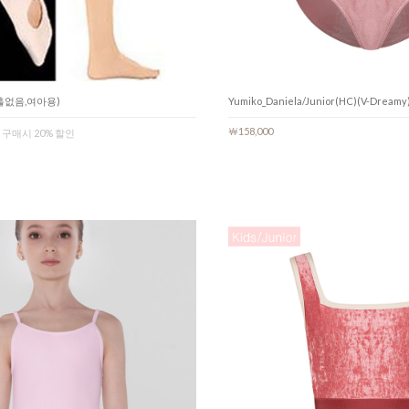
 (홀없음,여아용)
Yumiko_Daniela/Junior(HC)(V-Dreamy)
￦158,000
 구매시 20% 할인