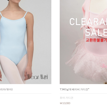
(탈리아/유아)
T540 날개 베이비 가디건*
유아 가디건
￦10,000