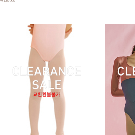
￦130,000