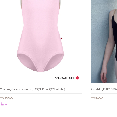
Yumiko_Marieke/Junior(HC)(N-Rose)(CV-White)
Grishko_DAD1930
￦130,000
￦68,000