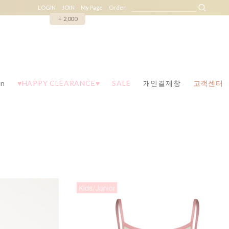
LOGIN
JOIN
My Page
Order
+ 2,000
n
♥HAPPY CLEARANCE♥
SALE
개인결제창
고객센터