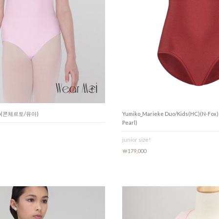
rto(콘체르토/유아)
Yumiko_Marieke Duo/Kids(HC)(N-Fox
Pearl)
junior size!
￦179,000