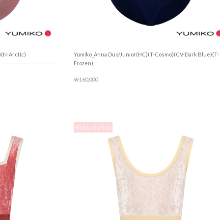
(N-Arctic)
Yumiko_Anna Duo/Junior(HC)(T-Cosmo)(CV-Dark Blue)(T-
Frozen)
￦160,000