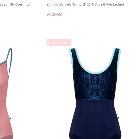
Ocean)(N-Sterling)
Yumiko_Daniela/Junior(HC)(T-Slate)(T-Pistachio)
￦128,000