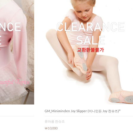
GM_Miniminden Joy Slipper (미니민든 Joy 천슈즈)*
유아용 천슈즈
￦10,000